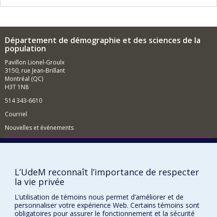
Département de démographie et des sciences de la
population
Pavillon Lionel-Groulx
3150, rue Jean-Brillant
Montréal (QC)
H3T 1N8
514 343-6610
Courriel
Nouvelles et événements
Comment soutenir le Département?
BESOIN D'AIDE?
L’UdeM reconnaît l’importance de respecter
Plan du site
la vie privée
Signaler une erreur
L’utilisation de témoins nous permet d’améliorer et de
Accessibilité
personnaliser votre expérience Web. Certains témoins sont
obligatoires pour assurer le fonctionnement et la sécurité