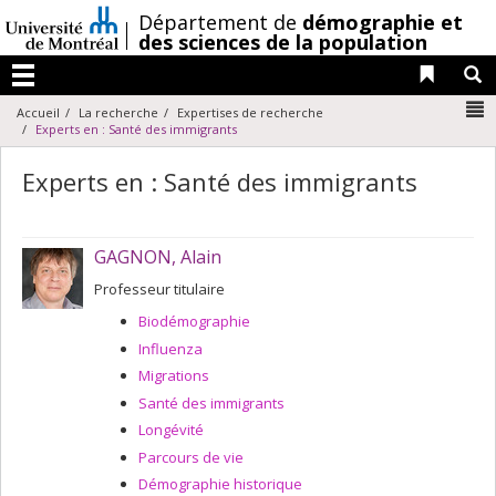
Passer
/
Département de
démographie et
au
des sciences de la population
contenu
Liens 
R
Menu
N
Accueil
La recherche
Expertises de recherche
Experts en : Santé des immigrants
Experts en : Santé des immigrants
GAGNON, Alain
Professeur titulaire
Biodémographie
Influenza
Migrations
Santé des immigrants
Longévité
Parcours de vie
Démographie historique