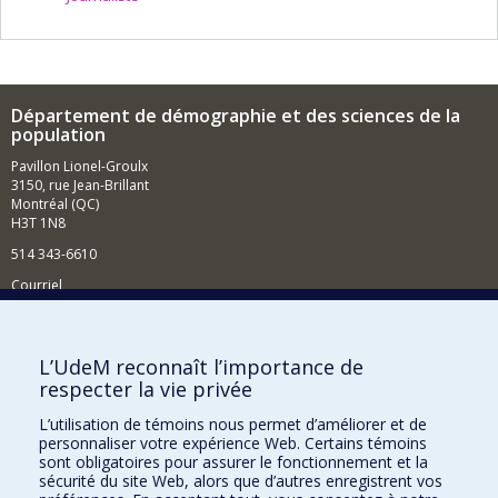
Département de démographie et des sciences de la
population
Pavillon Lionel-Groulx
3150, rue Jean-Brillant
Montréal (QC)
H3T 1N8
514 343-6610
Courriel
Nouvelles et événements
Comment soutenir le Département?
L’UdeM reconnaît l’importance de
respecter la vie privée
BESOIN D'AIDE?
L’utilisation de témoins nous permet d’améliorer et de
Plan du site
personnaliser votre expérience Web. Certains témoins
Signaler une erreur
sont obligatoires pour assurer le fonctionnement et la
sécurité du site Web, alors que d’autres enregistrent vos
Accessibilité