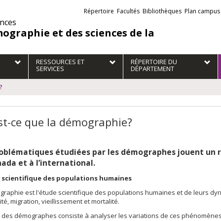
Liens
Répertoire
Facultés
Bibliothèques
Plan campus
externes
ences
ographie et des sciences de la
RESSOURCES ET
RÉPERTOIRE DU
SERVICES
DÉPARTEMENT
?
st-ce que la démographie?
oblématiques étudiées par les démographes jouent un rô
ada et à l’international
.
 scientifique des populations humaines
raphie est l'étude scientifique des populations humaines et de leurs dyn
té, migration, vieillissement et mortalité.
 des démographes consiste à analyser les variations de ces phénomènes d