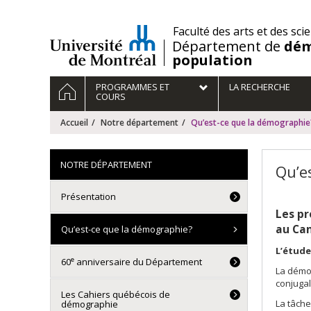
Passer
au
/
Faculté des arts et des sci
contenu
Département de
dém
population
Navigation
ACCUEIL
PROGRAMMES ET
LA RECHERCHE
principale
COURS
Accueil
Notre département
Qu’est-ce que la démographie
NOTRE DÉPARTEMENT
Qu’e
Présentation
Les pr
au Can
Qu’est-ce que la démographie?
L
’étude
e
60
anniversaire du Département
La démog
conjugali
Les Cahiers québécois de
La tâche
démographie