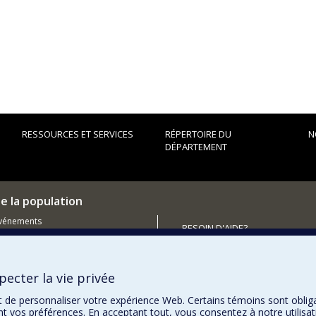
RESSOURCES ET SERVICES
RÉPERTOIRE DU
N
DÉPARTEMENT
e la population
événements
BESOIN D'AIDE?
utenir le Département?
Plan du site
Signaler une erreur
ecter la vie privée
Accessibilité
t de personnaliser votre expérience Web. Certains témoins sont oblig
ent vos préférences. En acceptant tout, vous consentez à notre utili