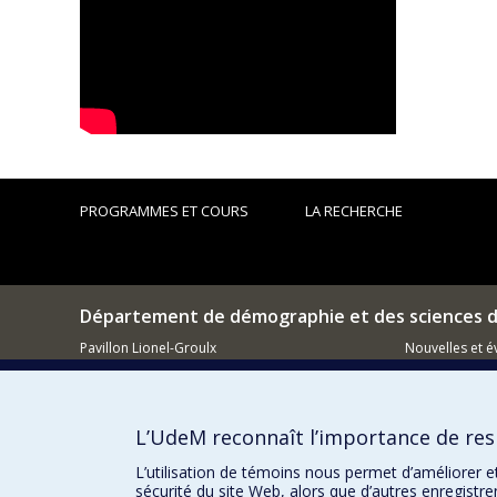
PROGRAMMES ET COURS
LA RECHERCHE
Département de démographie et des sciences d
Pavillon Lionel-Groulx
Nouvelles et 
3150, rue Jean-Brillant
Montréal (QC)
Comment so
H3T 1N8
L’UdeM reconnaît l’importance de resp
514 343-6610
Courriel
L’utilisation de témoins nous permet d’améliorer e
sécurité du site Web, alors que d’autres enregistr