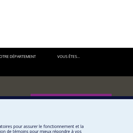
OTRE DÉPARTEMENT
VOUS ÊTES...
FACULTÉ DES ARTS ET DES SCIENCES
Nos départements et écoles
Nos centres d'études
atoires pour assurer le fonctionnement et la
Nos programmes et cours
sation de témoins pour mieux répondre à vos