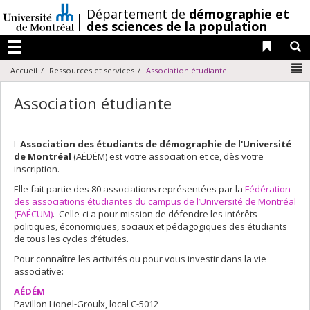
Passer
/
Département de
démographie et
au
des sciences de la population
contenu
Liens 
R
Menu
N
Accueil
Ressources et services
Association étudiante
Association étudiante
L'
Association des étudiants de démographie de l'Université
de Montréal
(AÉDÉM) est votre association et ce, dès votre
inscription.
Elle fait partie des 80 associations représentées par la
Fédération
des associations étudiantes du campus de l’Université de Montréal
(FAÉCUM)
. Celle-ci a pour mission de défendre les intérêts
politiques, économiques, sociaux et pédagogiques des étudiants
de tous les cycles d’études.
Pour connaître les activités ou pour vous investir dans la vie
associative:
AÉDÉM
Pavillon Lionel-Groulx, local C-5012