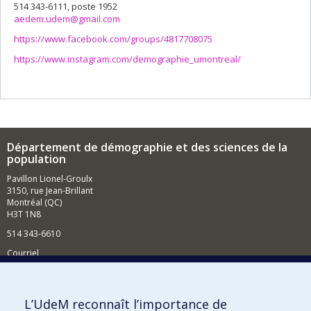
514 343-6111, poste 1952
aedem.udem@gmail.com
https://www.facebook.com/groups/4817708075
https://www.instagram.com/demographie_umontreal/
Département de démographie et des sciences de la
population
Pavillon Lionel-Groulx
3150, rue Jean-Brillant
Montréal (QC)
H3T 1N8
514 343-6610
Courriel
Nouvelles et événements
Comment soutenir le Département?
L’UdeM reconnaît l’importance de