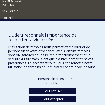
Montréal (QC)
H3T 1N8
514 343-6610
Courriel
Nouvelles et événements
Comment soutenir le Département?
L’UdeM reconnaît l’importance de
respecter la vie privée
BESOIN D'AIDE?
L’utilisation de témoins nous permet d’améliorer et de
Plan du site
personnaliser votre expérience Web. Certains témoins
Signaler une erreur
sont obligatoires pour assurer le fonctionnement et la
sécurité du site Web, alors que d’autres enregistrent vos
Accessibilité
préférences. En acceptant tout, vous consentez à notre
utilisation de témoins pour mieux répondre à vos besoins.
FACULTÉ DES ARTS ET DES SCIENCES
Nos départements et écoles
Personnaliser les
>
témoins
Nos centres d'études
Tout refuser
Nos programmes et cours
Tout accepter