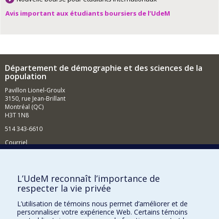
Avis important aux étudiants boursiers de l’UdeM
Département de démographie et des sciences de la
population
Pavillon Lionel-Groulx
3150, rue Jean-Brillant
Montréal (QC)
H3T 1N8
514 343-6610
Courriel
Nouvelles et événements
Comment soutenir le Département?
L’UdeM reconnaît l’importance de
respecter la vie privée
BESOIN D'AIDE?
L’utilisation de témoins nous permet d’améliorer et de
Plan du site
personnaliser votre expérience Web. Certains témoins
Signaler une erreur