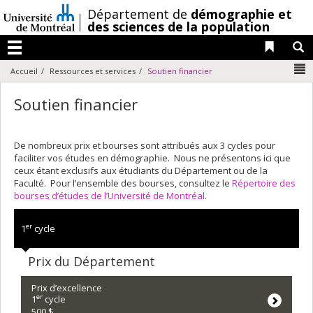
Passer
/
Département de
démographie et
au
des sciences de la population
contenu
Liens 
R
Menu
N
Accueil
Ressources et services
Soutien financier
Soutien financier
De nombreux prix et bourses sont attribués aux 3 cycles pour
faciliter vos études en démographie. Nous ne présentons ici que
ceux étant exclusifs aux étudiants du Département ou de la
Faculté. Pour l’ensemble des bourses, consultez le
Répertoire des
bourses d’études de l’Université de Montréal
.
er
1
cycle
Prix du Département
Prix d’excellence
er
1
cycle
500 $