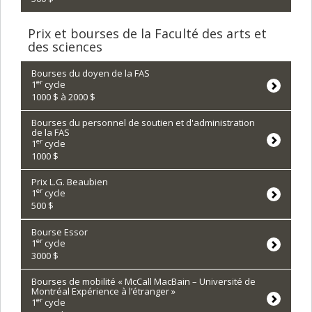
Prix et bourses de la Faculté des arts et
des sciences
Bourses du doyen de la FAS
er
1
cycle
1000 $ à 2000 $
Bourses du personnel de soutien et d'administration
de la FAS
er
1
cycle
1000 $
Prix L.G. Beaubien
er
1
cycle
500 $
Bourse Essor
er
1
cycle
3000 $
Bourses de mobilité « McCall MacBain – Université de
Montréal Expérience à l’étranger »
er
1
cycle