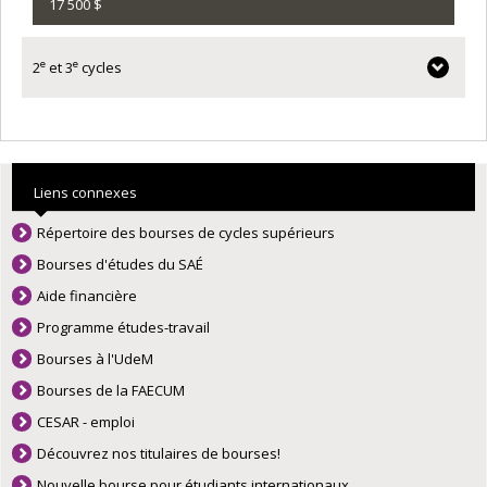
17 500 $
e
e
2
et 3
cycles
Liens connexes
Répertoire des bourses de cycles supérieurs
Bourses d'études du SAÉ
Aide financière
Programme études-travail
Bourses à l'UdeM
Bourses de la FAECUM
CESAR - emploi
Découvrez nos titulaires de bourses!
Nouvelle bourse pour étudiants internationaux