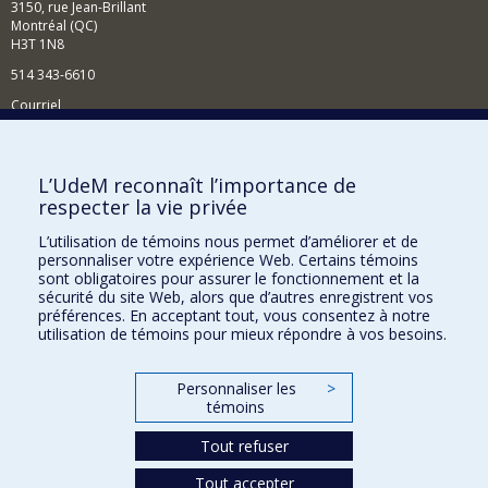
3150, rue Jean-Brillant
Montréal (QC)
H3T 1N8
514 343-6610
Courriel
Nouvelles et événements
Comment soutenir le Département?
L’UdeM reconnaît l’importance de
respecter la vie privée
BESOIN D'AIDE?
L’utilisation de témoins nous permet d’améliorer et de
Plan du site
personnaliser votre expérience Web. Certains témoins
Signaler une erreur
sont obligatoires pour assurer le fonctionnement et la
sécurité du site Web, alors que d’autres enregistrent vos
Accessibilité
préférences. En acceptant tout, vous consentez à notre
utilisation de témoins pour mieux répondre à vos besoins.
FACULTÉ DES ARTS ET DES SCIENCES
Nos départements et écoles
Personnaliser les
>
témoins
Nos centres d'études
Tout refuser
Nos programmes et cours
Tout accepter