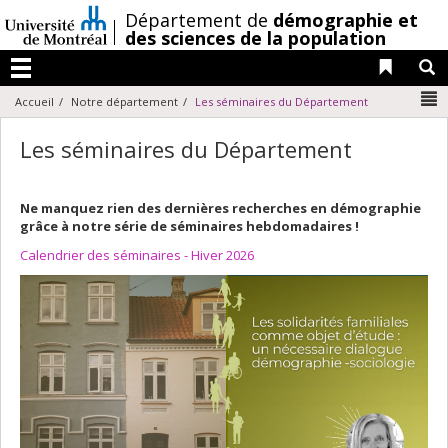
Passer
/
Département de
démographie et
au
des sciences de la population
contenu
Liens 
R
Menu
N
Accueil
Notre département
Les séminaires du Département
Les séminaires du Département
Ne manquez rien des dernières recherches en démographie
grâce à notre série de séminaires hebdomadaires !
Calendrier des séminaires - Hiver 2026