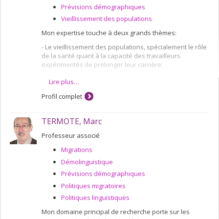
Prévisions démographiques
Vieillissement des populations
Mon expertise touche à deux grands thèmes:
- Le vieillissement des populations, spécialement le rôle
de la santé quant à la capacité des travailleurs
expérimentés de prolonger leur carrière;
- La diversité linguistique mondiale, spécialement en ce
Lire plus…
qui a trait aux langues autochtones et à celles en voie
de disparition.
Profil complet
Afin d'étudier ces thèmes, je fait appel à des méthodes
variées incluant l'analyse de survie, les modèles multi-
TERMOTE, Marc
états et les projections de population incluant par
Professeur associé
microsimulation.
Migrations
Démolinguistique
Prévisions démographiques
Politiques migratoires
Politiques linguistiques
Mon domaine principal de recherche porte sur les