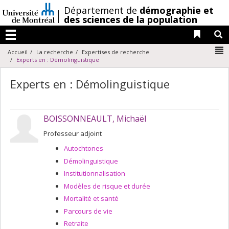
Passer
/
Département de
démographie et
au
des sciences de la population
contenu
Liens 
R
Menu
N
Accueil
La recherche
Expertises de recherche
Experts en : Démolinguistique
Experts en : Démolinguistique
BOISSONNEAULT, Michaël
Professeur adjoint
Autochtones
Démolinguistique
Institutionnalisation
Modèles de risque et durée
Mortalité et santé
Parcours de vie
Retraite