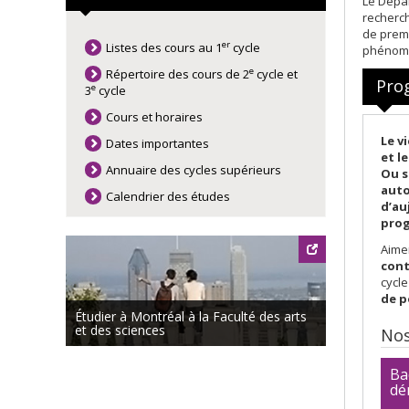
Le Dépa
recherc
de premi
er
Listes des cours au 1
cycle
phénomè
e
Répertoire des cours de 2
cycle et
Pro
e
3
cycle
Cours et horaires
Le v
Dates importantes
et l
Annuaire des cycles supérieurs
Ou s
auto
Calendrier des études
d’au
prog
Aime
cont
cycl
de p
Étudier à Montréal à la Faculté des arts
et des sciences
No
Ba
dé