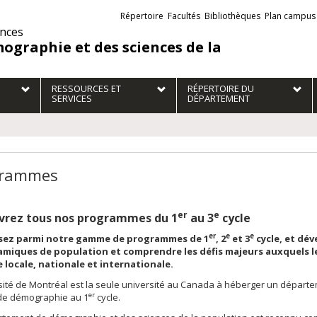
Liens
Répertoire
Facultés
Bibliothèques
Plan campus
externes
ences
ographie et des sciences de la
RESSOURCES ET
RÉPERTOIRE DU
SERVICES
DÉPARTEMENT
grammes
er
e
vrez tous nos programmes du 1
au 3
cycle
er
e
e
ssez parmi notre gamme de programmes de 1
, 2
et 3
cycle, et dé
amiques de population et comprendre les défis majeurs auxquels 
le locale, nationale et internationale.
sité de Montréal est la seule université au Canada à héberger un départ
er
de démographie au 1
cycle.