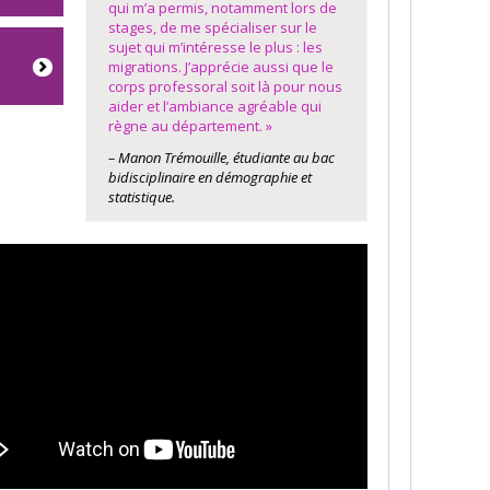
qui m’a permis, notamment lors de
stages, de me spécialiser sur le
e
sujet qui m’intéresse le plus : les
migrations. J’apprécie aussi que le
corps professoral soit là pour nous
aider et l’ambiance agréable qui
règne au département. »
– Manon Trémouille, étudiante au bac
bidisciplinaire en démographie et
statistique.