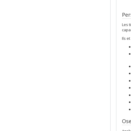
Per
Les t
capac
Ils e
Ose
Aprè