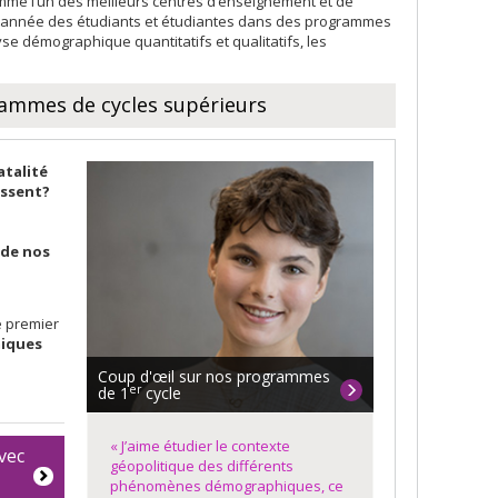
me l’un des meilleurs centres d’enseignement et de
e année des étudiants et étudiantes dans des programmes
se démographique quantitatifs et qualitatifs, les
ammes de cycles supérieurs
atalité
essent?
 de nos
e premier
miques
Coup d'œil sur nos programmes
er
de 1
cycle
« J’aime étudier le contexte
vec
géopolitique des différents
phénomènes démographiques, ce