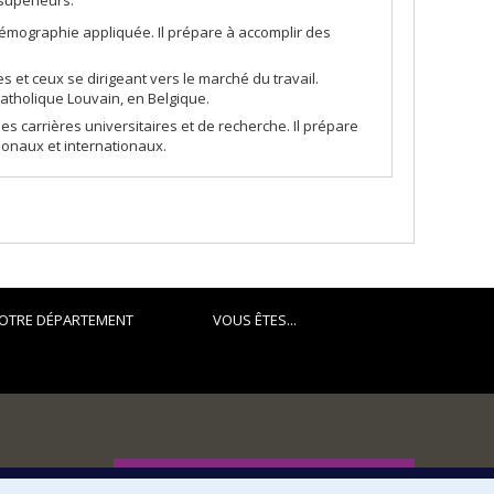
émographie appliquée. Il prépare à accomplir des
s et ceux se dirigeant vers le marché du travail.
catholique Louvain, en Belgique.
s carrières universitaires et de recherche. Il prépare
tionaux et internationaux.
OTRE DÉPARTEMENT
VOUS ÊTES...
FACULTÉ DES ARTS ET DES SCIENCES