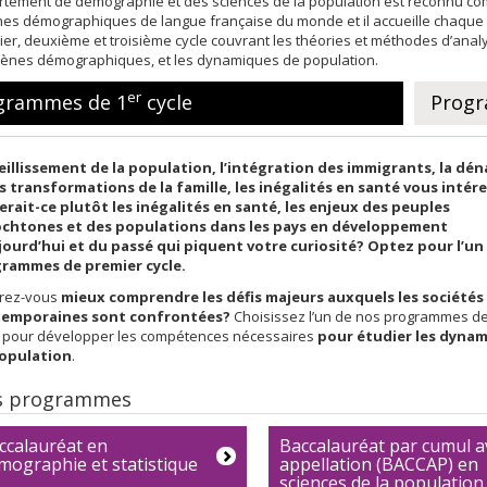
rtement de démographie et des sciences de la population est reconnu com
hes démographiques de langue française du monde et il accueille chaqu
er, deuxième et troisième cycle couvrant les théories et méthodes d’analy
nes démographiques, et les dynamiques de population.
er
grammes de 1
cycle
Progr
ieillissement de la population, l’intégration des immigrants, la dén
es transformations de la famille, les inégalités en santé vous intér
erait-ce plutôt les inégalités en santé, les enjeux des peuples
chtones et des populations dans les pays en développement
jourd’hui et du passé qui piquent votre curiosité? Optez pour l’un
rammes de premier cycle.
rez-vous
mieux comprendre les défis majeurs auxquels les sociétés
emporaines sont confrontées?
Choisissez l’un de nos programmes d
e pour développer les compétences nécessaires
pour étudier les dyna
opulation
.
s programmes
ccalauréat en
Baccalauréat par cumul a
mographie et statistique
appellation (BACCAP) en
sciences de la population