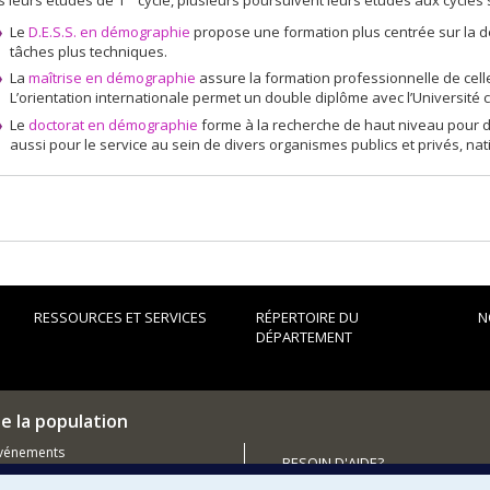
Le
D.E.S.S. en démographie
propose une formation plus centrée sur la d
tâches plus techniques.
La
maîtrise en démographie
assure la formation professionnelle de celle
L’orientation internationale permet un double diplôme avec l’Université 
Le
doctorat en démographie
forme à la recherche de haut niveau pour de
aussi pour le service au sein de divers organismes publics et privés, na
RESSOURCES ET SERVICES
RÉPERTOIRE DU
N
DÉPARTEMENT
e la population
événements
BESOIN D'AIDE?