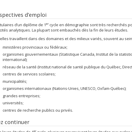
spectives d’emploi
er
itulaires d’un diplôme de 1
cycle en démographie sont très recherchés p
ités analytiques. La plupart sont embauchés dès la fin de leurs études.
t elles travaillent dans des domaines et des milieux variés, souvent au sein
ministères provinciaux ou fédéraux;
organismes gouvernementaux (Statistique Canada, Institut de la stati
international);
réseau de la santé (Institut national de santé publique du Québec, Direc
centres de services scolaires;
municipalités;
organismes internationaux (Nations-Unies, UNESCO, Oxfam-Québec);
grandes entreprises;
universités;
centres de recherche publics ou privés.
z continuer
er
s leurs études de 1
cycle, plusieurs poursuivent leurs études aux cycles 