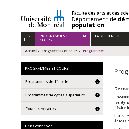
Passer
au
/
Faculté des arts et des sci
contenu
Département de
dém
population
Navigation
ACCUEIL
PROGRAMMES ET
LA RECHERCHE
principale
COURS
Accueil
Programmes et cours
Programmes
PROGRAMMES ET COURS
Pro
er
Programmes de 1
cycle
Décou
Programmes de cycles supérieurs
Choisi
les dyn
l'échel
Cours et horaires
L’Univer
études 
Liens connexes