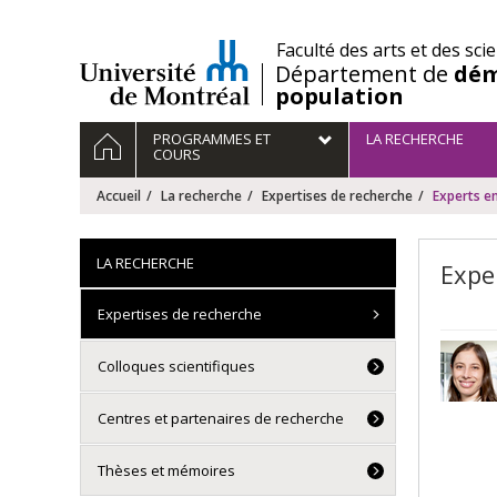
Passer
au
/
Faculté des arts et des sci
contenu
Département de
dém
population
Navigation
ACCUEIL
PROGRAMMES ET
LA RECHERCHE
principale
COURS
Accueil
La recherche
Expertises de recherche
Experts en
LA RECHERCHE
Expe
Expertises de recherche
Colloques scientifiques
Centres et partenaires de recherche
Thèses et mémoires