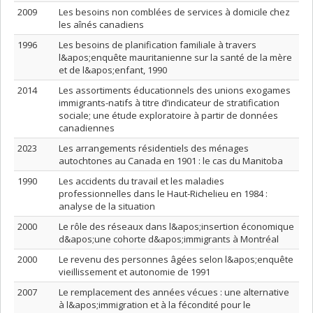
2009
Les besoins non comblées de services à domicile chez
les aînés canadiens
1996
Les besoins de planification familiale à travers
l&apos;enquête mauritanienne sur la santé de la mère
et de l&apos;enfant, 1990
2014
Les assortiments éducationnels des unions exogames
immigrants-natifs à titre d’indicateur de stratification
sociale; une étude exploratoire à partir de données
canadiennes
2023
Les arrangements résidentiels des ménages
autochtones au Canada en 1901 : le cas du Manitoba
1990
Les accidents du travail et les maladies
professionnelles dans le Haut-Richelieu en 1984 :
analyse de la situation
2000
Le rôle des réseaux dans l&apos;insertion économique
d&apos;une cohorte d&apos;immigrants à Montréal
2000
Le revenu des personnes âgées selon l&apos;enquête
vieillissement et autonomie de 1991
2007
Le remplacement des années vécues : une alternative
à l&apos;immigration et à la fécondité pour le