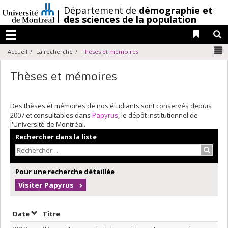
Passer
/
Département de
démographie et
au
des sciences de la population
contenu
Liens 
R
Menu
N
Accueil
La recherche
Thèses et mémoires
Thèses et mémoires
Des thèses et mémoires de nos étudiants sont conservés depuis
2007 et consultables dans
Papyrus
, le dépôt institutionnel de
l'Université de Montréal.
Rechercher dans la liste
Recher
Pour une recherche détaillée
Visiter Papyrus
Trier par date en ordre décroissant
Trier par titre en ordre décroissant
Date
Titre