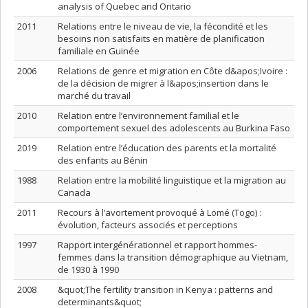
analysis of Quebec and Ontario
2011
Relations entre le niveau de vie, la fécondité et les
besoins non satisfaits en matière de planification
familiale en Guinée
2006
Relations de genre et migration en Côte d&apos;Ivoire :
de la décision de migrer à l&apos;insertion dans le
marché du travail
2010
Relation entre l’environnement familial et le
comportement sexuel des adolescents au Burkina Faso
2019
Relation entre l’éducation des parents et la mortalité
des enfants au Bénin
1988
Relation entre la mobilité linguistique et la migration au
Canada
2011
Recours à l’avortement provoqué à Lomé (Togo) :
évolution, facteurs associés et perceptions
1997
Rapport intergénérationnel et rapport hommes-
femmes dans la transition démographique au Vietnam,
de 1930 à 1990
2008
&quot;The fertility transition in Kenya : patterns and
determinants&quot;