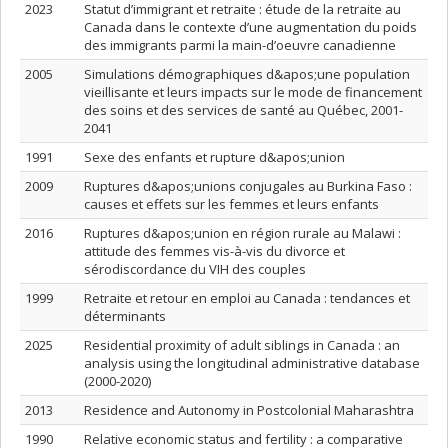
2023
Statut d’immigrant et retraite : étude de la retraite au
Canada dans le contexte d’une augmentation du poids
des immigrants parmi la main-d’oeuvre canadienne
2005
Simulations démographiques d&apos;une population
vieillisante et leurs impacts sur le mode de financement
des soins et des services de santé au Québec, 2001-
2041
1991
Sexe des enfants et rupture d&apos;union
2009
Ruptures d&apos;unions conjugales au Burkina Faso :
causes et effets sur les femmes et leurs enfants
2016
Ruptures d&apos;union en région rurale au Malawi :
attitude des femmes vis-à-vis du divorce et
sérodiscordance du VIH des couples
1999
Retraite et retour en emploi au Canada : tendances et
déterminants
2025
Residential proximity of adult siblings in Canada : an
analysis using the longitudinal administrative database
(2000-2020)
2013
Residence and Autonomy in Postcolonial Maharashtra
1990
Relative economic status and fertility : a comparative