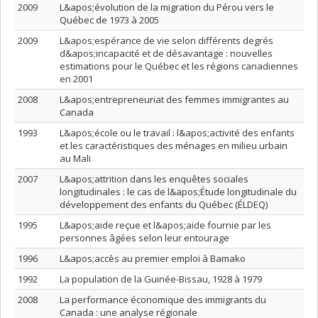
2009
L&apos;évolution de la migration du Pérou vers le
Québec de 1973 à 2005
2009
L&apos;espérance de vie selon différents degrés
d&apos;incapacité et de désavantage : nouvelles
estimations pour le Québec et les régions canadiennes
en 2001
2008
L&apos;entrepreneuriat des femmes immigrantes au
Canada
1993
L&apos;école ou le travail : l&apos;activité des enfants
et les caractéristiques des ménages en milieu urbain
au Mali
2007
L&apos;attrition dans les enquêtes sociales
longitudinales : le cas de l&apos;Étude longitudinale du
développement des enfants du Québec (ÉLDEQ)
1995
L&apos;aide reçue et l&apos;aide fournie par les
personnes âgées selon leur entourage
1996
L&apos;accès au premier emploi à Bamako
1992
La population de la Guinée-Bissau, 1928 à 1979
2008
La performance économique des immigrants du
Canada : une analyse régionale