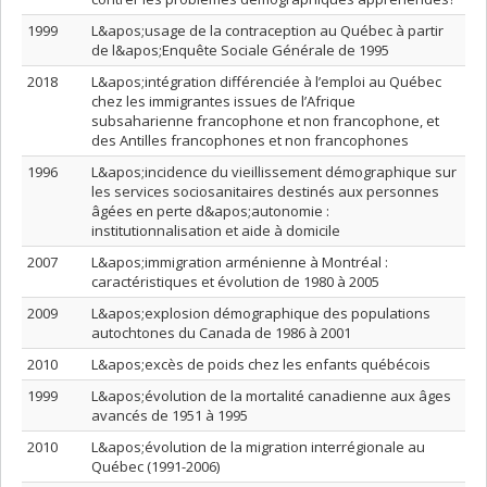
1999
L&apos;usage de la contraception au Québec à partir
de l&apos;Enquête Sociale Générale de 1995
2018
L&apos;intégration différenciée à l’emploi au Québec
chez les immigrantes issues de l’Afrique
subsaharienne francophone et non francophone, et
des Antilles francophones et non francophones
1996
L&apos;incidence du vieillissement démographique sur
les services sociosanitaires destinés aux personnes
âgées en perte d&apos;autonomie :
institutionnalisation et aide à domicile
2007
L&apos;immigration arménienne à Montréal :
caractéristiques et évolution de 1980 à 2005
2009
L&apos;explosion démographique des populations
autochtones du Canada de 1986 à 2001
2010
L&apos;excès de poids chez les enfants québécois
1999
L&apos;évolution de la mortalité canadienne aux âges
avancés de 1951 à 1995
2010
L&apos;évolution de la migration interrégionale au
Québec (1991-2006)