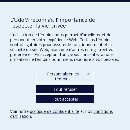
2001
Déterminants contextuels et familiaux de l&apos;offre
de travail des femmes au Maroc urbain
1990
Des enfants pour le paradis : la mortalité des nouveau-
L’UdeM reconnaît l’importance de
nés en Nouvelle-France
respecter la vie privée
2008
Démographie, histoire familiale et systèmes de valeurs
L’utilisation de témoins nous permet d’améliorer et de
de grands-parents en France
personnaliser votre expérience Web. Certains témoins
sont obligatoires pour assurer le fonctionnement et la
2017
Démographie et conflit : une analyse de la fécondité en
sécurité du site Web, alors que d’autres enregistrent vos
Israël et en Palestine
préférences. En acceptant tout, vous consentez à notre
1992
De la reconstitution à la projection des ménages : une
utilisation de témoins pour mieux répondre à vos besoins.
application au Canada
1987
De la pénurie à la sous-utilisation de la main-
Personnaliser les
>
d&apos;oeuvre : un essai sur la problématique des
témoins
ressources humaines en Côte d&apos;Ivoire
Tout refuser
1988
Cycle de vie de la famille et comportement du
consommateur canadien en 1982
Tout accepter
1989
Croissance de la population urbaine au Niger de 1960 à
1977
Voir notre
politique de confidentialité
et nos
conditions
d’utilisation
.
1992
Création, administration et évaluation d&apos;un
questionnaire sur les antécédents des pères
d&apos;enfants nés de mères adolescentes