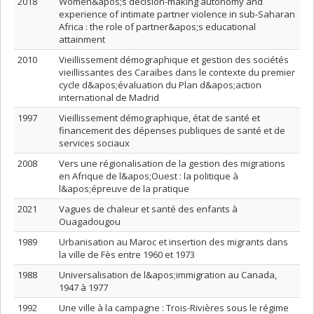
2018
Women&apos;s decision-making autonomy and
experience of intimate partner violence in sub-Saharan
Africa : the role of partner&apos;s educational
attainment
2010
Vieillissement démographique et gestion des sociétés
vieillissantes des Caraïbes dans le contexte du premier
cycle d&apos;évaluation du Plan d&apos;action
international de Madrid
1997
Vieillissement démographique, état de santé et
financement des dépenses publiques de santé et de
services sociaux
2008
Vers une régionalisation de la gestion des migrations
en Afrique de l&apos;Ouest : la politique à
l&apos;épreuve de la pratique
2021
Vagues de chaleur et santé des enfants à
Ouagadougou
1989
Urbanisation au Maroc et insertion des migrants dans
la ville de Fès entre 1960 et 1973
1988
Universalisation de l&apos;immigration au Canada,
1947 à 1977
1992
Une ville à la campagne : Trois-Rivières sous le régime