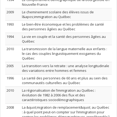
Nouvelle-France
2009
Le cheminement scolaire des élèves issus de
l&apos;immigration au Québec
1993
Le bien-être économique et les problèmes de santé
des personnes âgées au Québec
1994
La vie en couple et la santé des personnes âgées au
Québec
2010
La transmission de la langue maternelle aux enfants :
le cas des couples linguistiquement exogames du
Québec
2005
La transition vers la retraite : une analyse longitudinale
des variations entre hommes et femmes
1996
La santé des personnes de 60 ans et plus au sein des
communautés culturelles au Québec
2010
La régionalisation de l’immigration au Québec :
évolution de 1982 à 2006 des flux et des
caractéristiques sociodémographiques
2008
La &quot;migration de remplacement&quot; au Québec
: à quel point peut-on compter sur l’immigration pour
contrer les problèmes démographiques appréhendés?