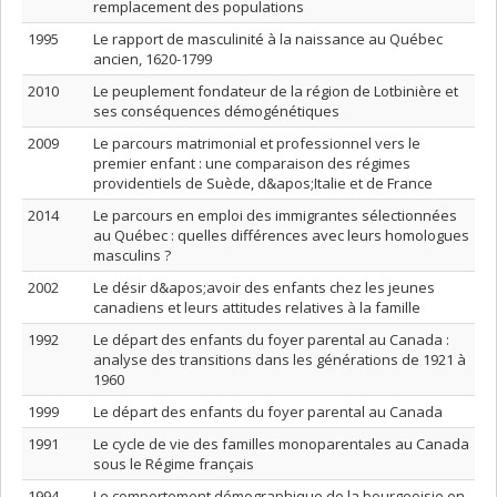
remplacement des populations
1995
Le rapport de masculinité à la naissance au Québec
ancien, 1620-1799
2010
Le peuplement fondateur de la région de Lotbinière et
ses conséquences démogénétiques
2009
Le parcours matrimonial et professionnel vers le
premier enfant : une comparaison des régimes
providentiels de Suède, d&apos;Italie et de France
2014
Le parcours en emploi des immigrantes sélectionnées
au Québec : quelles différences avec leurs homologues
masculins ?
2002
Le désir d&apos;avoir des enfants chez les jeunes
canadiens et leurs attitudes relatives à la famille
1992
Le départ des enfants du foyer parental au Canada :
analyse des transitions dans les générations de 1921 à
1960
1999
Le départ des enfants du foyer parental au Canada
1991
Le cycle de vie des familles monoparentales au Canada
sous le Régime français
1994
Le comportement démographique de la bourgeoisie en