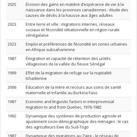
2025
Érosion des gains en matière d’espérance de vie à la
naissance dans les provinces canadiennes : étude des
causes de décès à la hausse aux âges adultes
2023
Entre terre et ville : migrations internes, réseaux
sociaux et fécondité idéationnelle en région rurale
sénégalaise
2023
Emploi et préférences de fécondité en zones urbaines
en Afrique subsaharienne
1987
Émigration et capacité de rétention des unités
villageoises de la vallée du fleuve Sénégal
1999
Effet de la migration de refuge sur la nuptialité
tchadienne
2006
Éducation de la mère et recours aux soins de santé
maternelle et infantile au Burkina Faso
1987
Economic and linguistic factors in interprovincial
migration to and from Quebec, 1976-1982
1992
Dynamique des systèmes de production agricole et
ajustement socio-démographique des ménages : le cas
des agriculteurs Ewe du Sud-Togo
1987
Dynamique des migrations au Zaïre - le réseau de