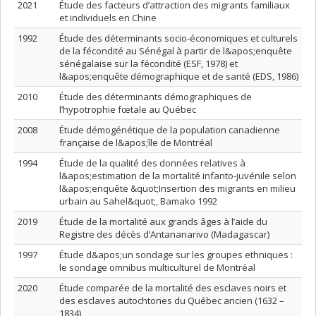
2021
Étude des facteurs d’attraction des migrants familiaux
et individuels en Chine
1992
Étude des déterminants socio-économiques et culturels
de la fécondité au Sénégal à partir de l&apos;enquête
sénégalaise sur la fécondité (ESF, 1978) et
l&apos;enquête démographique et de santé (EDS, 1986)
2010
Étude des déterminants démographiques de
l’hypotrophie fœtale au Québec
2008
Étude démogénétique de la population canadienne
française de l&apos;île de Montréal
1994
Étude de la qualité des données relatives à
l&apos;estimation de la mortalité infanto-juvénile selon
l&apos;enquête &quot;Insertion des migrants en milieu
urbain au Sahel&quot;, Bamako 1992
2019
Étude de la mortalité aux grands âges à l’aide du
Registre des décès d’Antananarivo (Madagascar)
1997
Étude d&apos;un sondage sur les groupes ethniques :
le sondage omnibus multiculturel de Montréal
2020
Étude comparée de la mortalité des esclaves noirs et
des esclaves autochtones du Québec ancien (1632 –
1834)