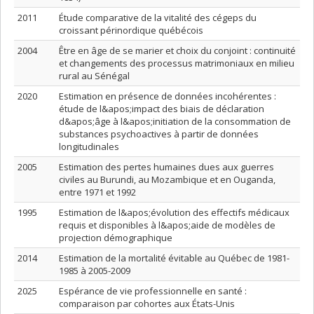
2011
Étude comparative de la vitalité des cégeps du
croissant périnordique québécois
2004
Être en âge de se marier et choix du conjoint : continuité
et changements des processus matrimoniaux en milieu
rural au Sénégal
2020
Estimation en présence de données incohérentes :
étude de l&apos;impact des biais de déclaration
d&apos;âge à l&apos;initiation de la consommation de
substances psychoactives à partir de données
longitudinales
2005
Estimation des pertes humaines dues aux guerres
civiles au Burundi, au Mozambique et en Ouganda,
entre 1971 et 1992
1995
Estimation de l&apos;évolution des effectifs médicaux
requis et disponibles à l&apos;aide de modèles de
projection démographique
2014
Estimation de la mortalité évitable au Québec de 1981-
1985 à 2005-2009
2025
Espérance de vie professionnelle en santé :
comparaison par cohortes aux États-Unis