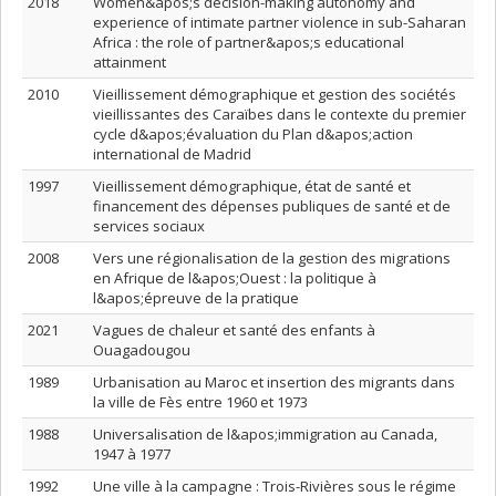
2018
Women&apos;s decision-making autonomy and
experience of intimate partner violence in sub-Saharan
Africa : the role of partner&apos;s educational
attainment
2010
Vieillissement démographique et gestion des sociétés
vieillissantes des Caraïbes dans le contexte du premier
cycle d&apos;évaluation du Plan d&apos;action
international de Madrid
1997
Vieillissement démographique, état de santé et
financement des dépenses publiques de santé et de
services sociaux
2008
Vers une régionalisation de la gestion des migrations
en Afrique de l&apos;Ouest : la politique à
l&apos;épreuve de la pratique
2021
Vagues de chaleur et santé des enfants à
Ouagadougou
1989
Urbanisation au Maroc et insertion des migrants dans
la ville de Fès entre 1960 et 1973
1988
Universalisation de l&apos;immigration au Canada,
1947 à 1977
1992
Une ville à la campagne : Trois-Rivières sous le régime