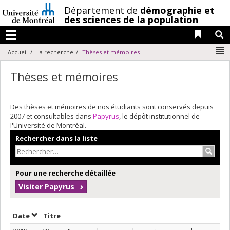
Passer
/
Département de
démographie et
au
des sciences de la population
contenu
Liens 
R
Menu
N
Accueil
La recherche
Thèses et mémoires
Thèses et mémoires
Des thèses et mémoires de nos étudiants sont conservés depuis
2007 et consultables dans
Papyrus
, le dépôt institutionnel de
l'Université de Montréal.
Rechercher dans la liste
Recher
Pour une recherche détaillée
Visiter Papyrus
Trier par date en ordre décroissant
Trier par titre en ordre décroissant
Date
Titre