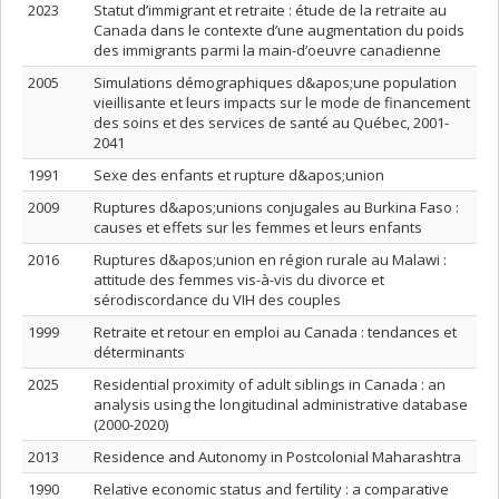
2023
Statut d’immigrant et retraite : étude de la retraite au
Canada dans le contexte d’une augmentation du poids
des immigrants parmi la main-d’oeuvre canadienne
2005
Simulations démographiques d&apos;une population
vieillisante et leurs impacts sur le mode de financement
des soins et des services de santé au Québec, 2001-
2041
1991
Sexe des enfants et rupture d&apos;union
2009
Ruptures d&apos;unions conjugales au Burkina Faso :
causes et effets sur les femmes et leurs enfants
2016
Ruptures d&apos;union en région rurale au Malawi :
attitude des femmes vis-à-vis du divorce et
sérodiscordance du VIH des couples
1999
Retraite et retour en emploi au Canada : tendances et
déterminants
2025
Residential proximity of adult siblings in Canada : an
analysis using the longitudinal administrative database
(2000-2020)
2013
Residence and Autonomy in Postcolonial Maharashtra
1990
Relative economic status and fertility : a comparative