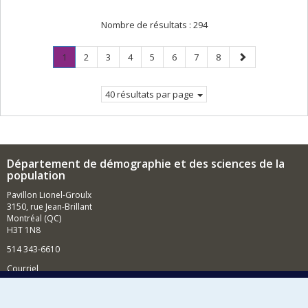
Nombre de résultats :
294
Page
.
Page
Page
Page
Page
Page
Page
Page
Page
1
2
3
4
5
6
7
8
Page
suivante
courante.
40 résultats par page
Département de démographie et des sciences de la
population
Pavillon Lionel-Groulx
3150, rue Jean-Brillant
Montréal (QC)
H3T 1N8
514 343-6610
Courriel
Nouvelles et événements