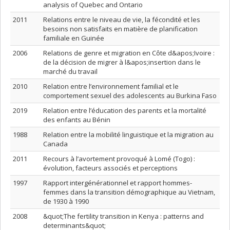
analysis of Quebec and Ontario
2011
Relations entre le niveau de vie, la fécondité et les
besoins non satisfaits en matière de planification
familiale en Guinée
2006
Relations de genre et migration en Côte d&apos;Ivoire :
de la décision de migrer à l&apos;insertion dans le
marché du travail
2010
Relation entre l’environnement familial et le
comportement sexuel des adolescents au Burkina Faso
2019
Relation entre l’éducation des parents et la mortalité
des enfants au Bénin
1988
Relation entre la mobilité linguistique et la migration au
Canada
2011
Recours à l’avortement provoqué à Lomé (Togo) :
évolution, facteurs associés et perceptions
1997
Rapport intergénérationnel et rapport hommes-
femmes dans la transition démographique au Vietnam,
de 1930 à 1990
2008
&quot;The fertility transition in Kenya : patterns and
determinants&quot;