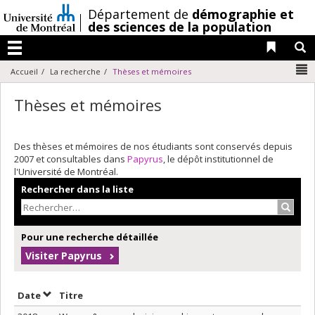
Passer
/
Département de
démographie et
au
des sciences de la population
contenu
Liens 
R
Menu
N
Accueil
La recherche
Thèses et mémoires
Thèses et mémoires
Des thèses et mémoires de nos étudiants sont conservés depuis
2007 et consultables dans
Papyrus
, le dépôt institutionnel de
l'Université de Montréal.
Rechercher dans la liste
Recher
Pour une recherche détaillée
Visiter Papyrus
Trier par date en ordre décroissant
Trier par titre en ordre décroissant
Date
Titre