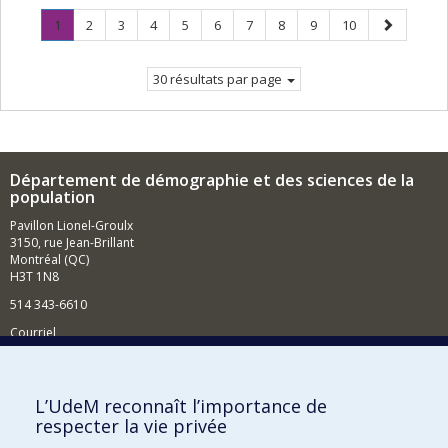
Page
.
Page
Page
Page
Page
Page
Page
Page
Page
Page
Page
1
2
3
4
5
6
7
8
9
10
Page
suivante
courante.
30 résultats par page
Département de démographie et des sciences de la
population
Pavillon Lionel-Groulx
3150, rue Jean-Brillant
Montréal (QC)
H3T 1N8
514 343-6610
Courriel
Nouvelles et événements
Comment soutenir le Département?
L’UdeM reconnaît l’importance de
respecter la vie privée
BESOIN D'AIDE?