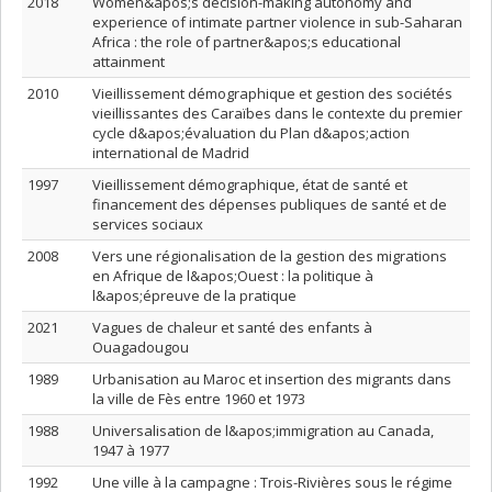
2018
Women&apos;s decision-making autonomy and
experience of intimate partner violence in sub-Saharan
Africa : the role of partner&apos;s educational
attainment
2010
Vieillissement démographique et gestion des sociétés
vieillissantes des Caraïbes dans le contexte du premier
cycle d&apos;évaluation du Plan d&apos;action
international de Madrid
1997
Vieillissement démographique, état de santé et
financement des dépenses publiques de santé et de
services sociaux
2008
Vers une régionalisation de la gestion des migrations
en Afrique de l&apos;Ouest : la politique à
l&apos;épreuve de la pratique
2021
Vagues de chaleur et santé des enfants à
Ouagadougou
1989
Urbanisation au Maroc et insertion des migrants dans
la ville de Fès entre 1960 et 1973
1988
Universalisation de l&apos;immigration au Canada,
1947 à 1977
1992
Une ville à la campagne : Trois-Rivières sous le régime