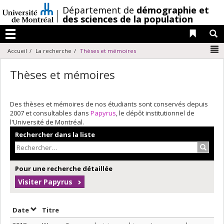
Passer
/
Département de
démographie et
au
des sciences de la population
contenu
Liens 
R
Menu
N
Accueil
La recherche
Thèses et mémoires
Thèses et mémoires
Des thèses et mémoires de nos étudiants sont conservés depuis
2007 et consultables dans
Papyrus
, le dépôt institutionnel de
l'Université de Montréal.
Rechercher dans la liste
Recher
Pour une recherche détaillée
Visiter Papyrus
Trier par date en ordre décroissant
Trier par titre en ordre décroissant
Date
Titre