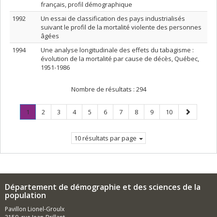
français, profil démographique
1992
Un essai de classification des pays industrialisés
suivant le profil de la mortalité violente des personnes
âgées
1994
Une analyse longitudinale des effets du tabagisme :
évolution de la mortalité par cause de décès, Québec,
1951-1986
Nombre de résultats :
294
Page
.
Page
Page
Page
Page
Page
Page
Page
Page
Page
Page
1
2
3
4
5
6
7
8
9
10
Page
suivante
courante.
10 résultats par page
Département de démographie et des sciences de la
population
Pavillon Lionel-Groulx