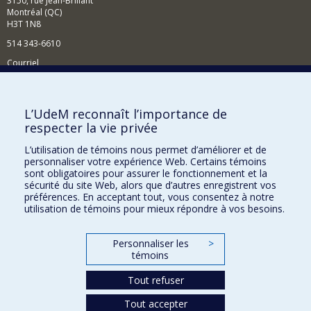
3150, rue Jean-Brillant
Montréal (QC)
H3T 1N8
514 343-6610
Courriel
Nouvelles et événements
Comment soutenir le Département?
L’UdeM reconnaît l’importance de
respecter la vie privée
BESOIN D'AIDE?
L’utilisation de témoins nous permet d’améliorer et de
Plan du site
personnaliser votre expérience Web. Certains témoins
Signaler une erreur
sont obligatoires pour assurer le fonctionnement et la
sécurité du site Web, alors que d’autres enregistrent vos
Accessibilité
préférences. En acceptant tout, vous consentez à notre
utilisation de témoins pour mieux répondre à vos besoins.
FACULTÉ DES ARTS ET DES SCIENCES
Nos départements et écoles
Personnaliser les
>
témoins
Nos centres d'études
Tout refuser
Nos programmes et cours
Tout accepter