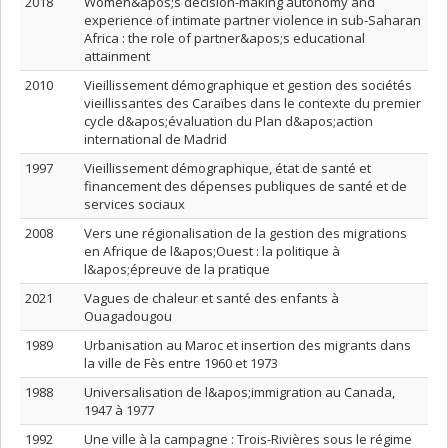
2018
Women&apos;s decision-making autonomy and
experience of intimate partner violence in sub-Saharan
Africa : the role of partner&apos;s educational
attainment
2010
Vieillissement démographique et gestion des sociétés
vieillissantes des Caraïbes dans le contexte du premier
cycle d&apos;évaluation du Plan d&apos;action
international de Madrid
1997
Vieillissement démographique, état de santé et
financement des dépenses publiques de santé et de
services sociaux
2008
Vers une régionalisation de la gestion des migrations
en Afrique de l&apos;Ouest : la politique à
l&apos;épreuve de la pratique
2021
Vagues de chaleur et santé des enfants à
Ouagadougou
1989
Urbanisation au Maroc et insertion des migrants dans
la ville de Fès entre 1960 et 1973
1988
Universalisation de l&apos;immigration au Canada,
1947 à 1977
1992
Une ville à la campagne : Trois-Rivières sous le régime