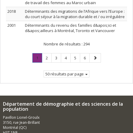
de travail des femmes au Maroc urbain
2018
Déterminants des migrations de l’Afrique vers l’Europe :
du court séjour à la migration durable et / ou irrégulière
2001
Déterminants du revenu des familles d&apos;ici et
d&apos;ailleurs à Montréal, Toronto et Vancouver
Nombre de résultats :
294
Page
.
Page
Page
Page
Page
Page
Page
1
2
3
4
5
6
Page
suivante
courante.
50 résultats par page
Département de démographie et des sciences de la
population
Pavillon Lionel-Groulx
3150, rue Jean-Brillant
Montréal (QC)
H3T 1N8