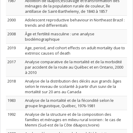
1987
Abolition de l&apos;esclavage et transformation des
ménages de la population rurale de couleur, île
antillaise de Saint-Barthelemy, de 1840 à 1857
2000
Adolescent reproductive behaviour in Northeast Brazil :
trends and differentials
2008
Âge et fertilité masculine : une analyse
biodémographique
2019
Age, period, and cohort effects on adult mortality due to
extrinsic causes of death
2017
Analyse comparative de la mortalité et de la morbidité
par accident de la route au Québec et en Ontario, 2000
à 2010
2018
Analyse de la distribution des décès aux grands âges
selon le niveau de scolarité à partir d’un suivi de la
mortalité sur 20 ans au Canada
1983
Analyse de la mortalité et de la fécondité selon le
groupe linguistique, Québec, 1976-1981
1992
Analyse de la structure et de la composition des
familles et ménages en milieu rural ivoirien : le cas de
Memni (Sud-est de la Côte d&apos;Ivoire)