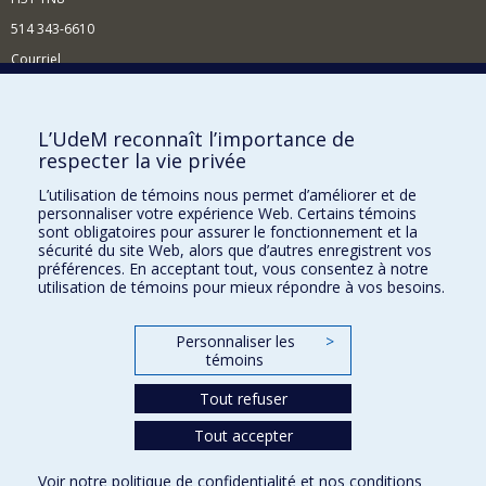
514 343-6610
Courriel
Nouvelles et événements
Comment soutenir le Département?
L’UdeM reconnaît l’importance de
respecter la vie privée
BESOIN D'AIDE?
L’utilisation de témoins nous permet d’améliorer et de
Plan du site
personnaliser votre expérience Web. Certains témoins
Signaler une erreur
sont obligatoires pour assurer le fonctionnement et la
sécurité du site Web, alors que d’autres enregistrent vos
Accessibilité
préférences. En acceptant tout, vous consentez à notre
utilisation de témoins pour mieux répondre à vos besoins.
FACULTÉ DES ARTS ET DES SCIENCES
Nos départements et écoles
Personnaliser les
>
témoins
Nos centres d'études
Tout refuser
Nos programmes et cours
Tout accepter
Confidentialité
Voir notre
politique de confidentialité
et nos
conditions