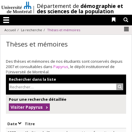
Passer
/
Département de
démographie et
au
des sciences de la population
contenu
Liens 
R
Menu
N
Accueil
La recherche
Thèses et mémoires
Thèses et mémoires
Des thèses et mémoires de nos étudiants sont conservés depuis
2007 et consultables dans
Papyrus
, le dépôt institutionnel de
l'Université de Montréal.
Rechercher dans la liste
Recher
Pour une recherche détaillée
Visiter Papyrus
Trier par date en ordre croissant
Trier par titre en ordre croissant
Date
Titre