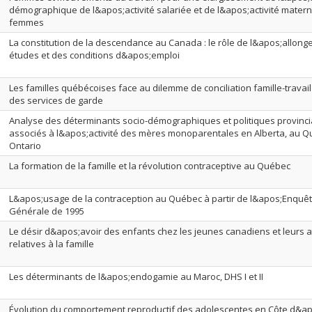
démographique de l&apos;activité salariée et de l&apos;activité matern
femmes
La constitution de la descendance au Canada : le rôle de l&apos;allon
études et des conditions d&apos;emploi
Les familles québécoises face au dilemme de conciliation famille-travail 
des services de garde
Analyse des déterminants socio-démographiques et politiques provinci
associés à l&apos;activité des mères monoparentales en Alberta, au Q
Ontario
La formation de la famille et la révolution contraceptive au Québec
L&apos;usage de la contraception au Québec à partir de l&apos;Enquêt
Générale de 1995
Le désir d&apos;avoir des enfants chez les jeunes canadiens et leurs a
relatives à la famille
Les déterminants de l&apos;endogamie au Maroc, DHS I et II
Évolution du comportement reproductif des adolescentes en Côte d&ap