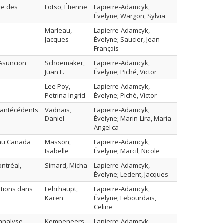
ve des
Fotso, Étienne
Lapierre-Adamcyk,
Évelyne; Wargon, Sylvia
Marleau,
Lapierre-Adamcyk,
Jacques
Évelyne; Saucier, Jean
François
;Asuncion
Schoemaker,
Lapierre-Adamcyk,
Juan F.
Évelyne; Piché, Victor
9
Lee Poy,
Lapierre-Adamcyk,
Petrina Ingrid
Évelyne; Piché, Victor
s antécédents
Vadnais,
Lapierre-Adamcyk,
Daniel
Évelyne; Marin-Lira, Maria
Angelica
e au Canada
Masson,
Lapierre-Adamcyk,
Isabelle
Évelyne; Marcil, Nicole
ntréal,
Simard, Micha
Lapierre-Adamcyk,
Évelyne; Ledent, Jacques
itions dans
Lehrhaupt,
Lapierre-Adamcyk,
Karen
Évelyne; Lebourdais,
Celine
;analyse
Kempeneers,
Lapierre-Adamcyk,