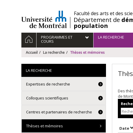
Passer
au
/
Faculté des arts et des sci
contenu
Département de
dém
population
Navigation
ACCUEIL
PROGRAMMES ET
LA RECHERCHE
principale
COURS
Accueil
La recherche
Thèses et mémoires
LA RECHERCHE
Thès
Expertises de recherche
Des thè
de Mont
Colloques scientifiques
Recher
Centres et partenaires de recherche
Thèses et mémoires
T
Date