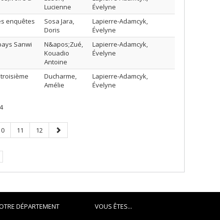
Lucienne
Évelyne
des enquêtes
Sosa Jara,
Lapierre-Adamcyk,
Doris
Évelyne
 pays Sanwi
N&apos;Zué,
Lapierre-Adamcyk,
Kouadio
Évelyne
Antoine
 troisième
Ducharme,
Lapierre-Adamcyk,
Amélie
Évelyne
4
Page
Page
Page
Page
10
11
12
suivante
OTRE DÉPARTEMENT
VOUS ÊTES...