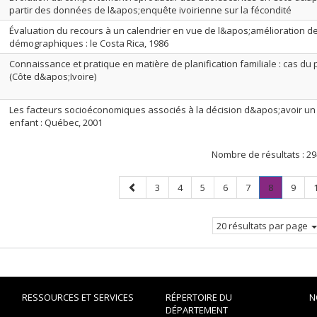
partir des données de l&apos;enquête ivoirienne sur la fécondité
Évaluation du recours à un calendrier en vue de l&apos;amélioration 
démographiques : le Costa Rica, 1986
Connaissance et pratique en matière de planification familiale : cas du
(Côte d&apos;Ivoire)
Les facteurs socioéconomiques associés à la décision d&apos;avoir un
enfant : Québec, 2001
Nombre de résultats :
29
Page
Page
Page
Page
Page
Page
Page
.
Page
3
4
5
6
7
8
9
précédente
Page
courante.
20 résultats par page
RESSOURCES ET SERVICES
RÉPERTOIRE DU
N
DÉPARTEMENT