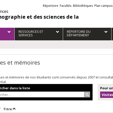
Liens
Répertoire
Facultés
Bibliothèques
Plan campus
externes
ences
ographie et des sciences de la
RESSOURCES ET
RÉPERTOIRE DU
SERVICES
DÉPARTEMENT
es et mémoires
ses et mémoires de nos étudiants sont conservés depuis 2007 et consult
réal.
cher dans la liste
Pour un
Rechercher…
Visite
rier par date en ordre décroissant
Trier par titre en ordre décroissant
Titre