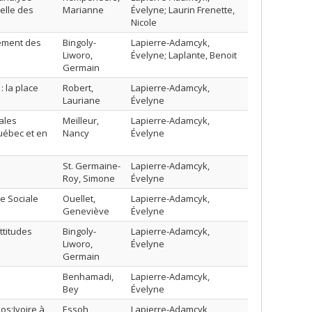
elle des
Marianne
Évelyne; Laurin Frenette,
Nicole
gement des
Bingoly-
Lapierre-Adamcyk,
Liworo,
Évelyne; Laplante, Benoit
Germain
: la place
Robert,
Lapierre-Adamcyk,
Lauriane
Évelyne
ales
Meilleur,
Lapierre-Adamcyk,
uébec et en
Nancy
Évelyne
St. Germaine-
Lapierre-Adamcyk,
Roy, Simone
Évelyne
e Sociale
Ouellet,
Lapierre-Adamcyk,
Geneviève
Évelyne
ttitudes
Bingoly-
Lapierre-Adamcyk,
Liworo,
Évelyne
Germain
Benhamadi,
Lapierre-Adamcyk,
Bey
Évelyne
os;Ivoire à
Essoh,
Lapierre-Adamcyk,