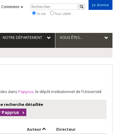
Je donne
Rechercher
Connexion
Rechercher
Ce site
Tout UdeM
NOTRE DÉPARTEMENT
VOUS ÊTES...
ables dans
Papyrus
, le dépôt institutionnel de l'Université
e recherche détaillée
r Papyrus
Trier par auteur en ordre décroissant
par contributeur en ordre d
Auteur
Directeur