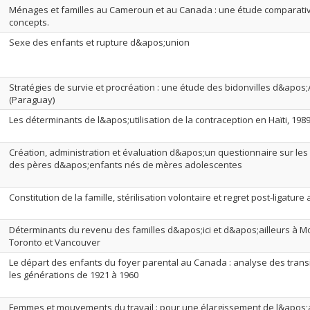
Ménages et familles au Cameroun et au Canada : une étude comparati
concepts.
Sexe des enfants et rupture d&apos;union
Stratégies de survie et procréation : une étude des bidonvilles d&apos
(Paraguay)
Les déterminants de l&apos;utilisation de la contraception en Haïti, 198
Création, administration et évaluation d&apos;un questionnaire sur le
des pères d&apos;enfants nés de mères adolescentes
Constitution de la famille, stérilisation volontaire et regret post-ligatur
Déterminants du revenu des familles d&apos;ici et d&apos;ailleurs à Mo
Toronto et Vancouver
Le départ des enfants du foyer parental au Canada : analyse des trans
les générations de 1921 à 1960
Femmes et mouvements du travail : pour une élargissement de l&apos