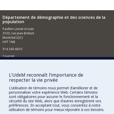
Département de démographie et des sciences de la
population
Pavillon Lionel-Groulx
3150, rue Jean-Brillant
Montréal (QC)
H3T 1N8
514 343-6610
Courriel
Nouvelles et événements
Comment soutenir le Département?
L’UdeM reconnaît l’importance de
respecter la vie privée
BESOIN D'AIDE?
L’utilisation de témoins nous permet d’améliorer et de
Plan du site
personnaliser votre expérience Web. Certains témoins
Signaler une erreur
sont obligatoires pour assurer le fonctionnement et la
sécurité du site Web, alors que d’autres enregistrent vos
Accessibilité
préférences. En acceptant tout, vous consentez à notre
utilisation de témoins pour mieux répondre à vos besoins.
FACULTÉ DES ARTS ET DES SCIENCES