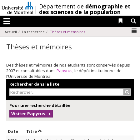
Passer
/
Département de
démographie et
au
des sciences de la population
contenu
Liens 
R
Menu
N
Accueil
La recherche
Thèses et mémoires
Thèses et mémoires
Des thèses et mémoires de nos étudiants sont conservés depuis
2007 et consultables dans
Papyrus
, le dépôt institutionnel de
l'Université de Montréal.
Rechercher dans la liste
Recher
Pour une recherche détaillée
Visiter Papyrus
Trier par date en ordre croissant
Trier par titre en ordre croissant
Date
Titre