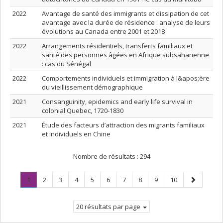
2022
Avantage de santé des immigrants et dissipation de cet
avantage avec la durée de résidence : analyse de leurs
évolutions au Canada entre 2001 et 2018
2022
Arrangements résidentiels, transferts familiaux et
santé des personnes âgées en Afrique subsaharienne
: cas du Sénégal
2022
Comportements individuels et immigration à l&apos;ère
du vieillissement démographique
2021
Consanguinity, epidemics and early life survival in
colonial Quebec, 1720-1830
2021
Étude des facteurs d’attraction des migrants familiaux
et individuels en Chine
Nombre de résultats :
294
Page
.
Page
Page
Page
Page
Page
Page
Page
Page
Page
Page
1
2
3
4
5
6
7
8
9
10
Page
suivante
courante.
20 résultats par page