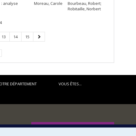
 : analyse
Moreau, Carole
Bourbeau, Robert;
Robitaille, Norbert
4
Page
Page
Page
Page
13
14
15
ge
suivante
rante.
OTRE DÉPARTEMENT
VOUS ÊTES...
FACULTÉ DES ARTS ET DES SCIENCES