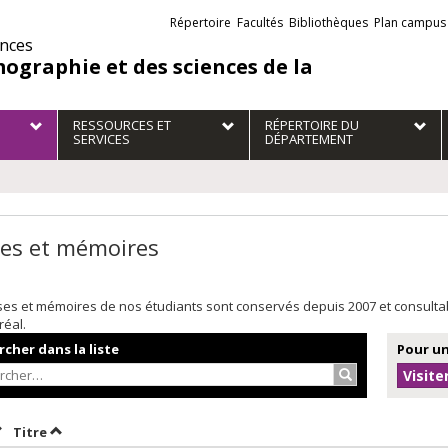
Liens
Répertoire
Facultés
Bibliothèques
Plan campus
externes
ences
ographie et des sciences de la
RESSOURCES ET
RÉPERTOIRE DU
SERVICES
DÉPARTEMENT
es et mémoires
ses et mémoires de nos étudiants sont conservés depuis 2007 et consult
réal.
cher dans la liste
Pour un
Rechercher…
Visite
rier par date en ordre décroissant
Trier par titre en ordre décroissant
Titre