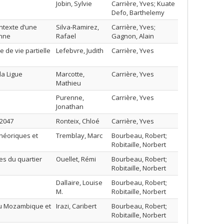
Jobin, Sylvie
Carrière, Yves; Kuate
Defo, Barthelemy
ontexte d’une
Silva-Ramirez,
Carrière, Yves;
enne
Rafael
Gagnon, Alain
 de vie partielle
Lefebvre, Judith
Carrière, Yves
la Ligue
Marcotte,
Carrière, Yves
Mathieu
Purenne,
Carrière, Yves
Jonathan
 2047
Ronteix, Chloé
Carrière, Yves
théoriques et
Tremblay, Marc
Bourbeau, Robert;
Robitaille, Norbert
es du quartier
Ouellet, Rémi
Bourbeau, Robert;
Robitaille, Norbert
Dallaire, Louise
Bourbeau, Robert;
M.
Robitaille, Norbert
au Mozambique et
Irazi, Caribert
Bourbeau, Robert;
Robitaille, Norbert