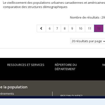
Le vieillissement des populations urbaines canadiennes et américaines
comparative des structures démographiques
Nombre de résultats :
29
Page
Page
Page
Page
Page
Page
Page
Page
.
6
7
8
9
10
11
12
précédente
Pa
cou
20 résultats par page
RESSOURCES ET SERVICES
RÉPERTOIRE DU
N
DÉPARTEMENT
e la population
événements
BESOIN D'AIDE?
utenir le Département?
Plan du site