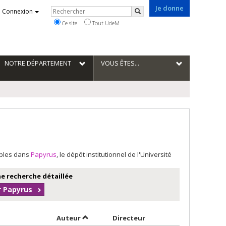
Je donne
Rechercher
Connexion
Rechercher
Ce site
Tout UdeM
NOTRE DÉPARTEMENT
VOUS ÊTES...
ables dans
Papyrus
, le dépôt institutionnel de l'Université
e recherche détaillée
r Papyrus
Trier par auteur en ordre décroissant
par contributeur en or
Auteur
Directeur