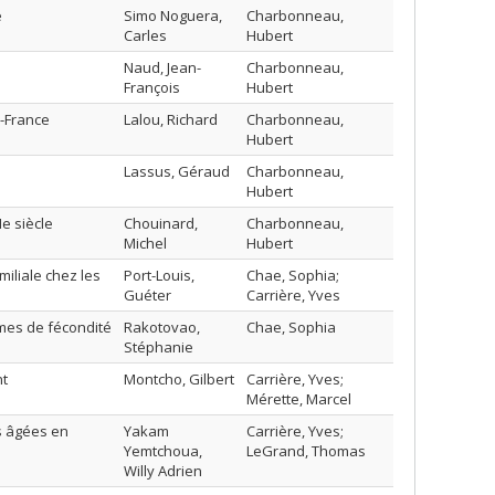
e
Simo Noguera,
Charbonneau,
Carles
Hubert
Naud, Jean-
Charbonneau,
François
Hubert
e-France
Lalou, Richard
Charbonneau,
Hubert
Lassus, Géraud
Charbonneau,
Hubert
e siècle
Chouinard,
Charbonneau,
Michel
Hubert
miliale chez les
Port-Louis,
Chae, Sophia;
Guéter
Carrière, Yves
rmes de fécondité
Rakotovao,
Chae, Sophia
Stéphanie
nt
Montcho, Gilbert
Carrière, Yves;
Mérette, Marcel
s âgées en
Yakam
Carrière, Yves;
Yemtchoua,
LeGrand, Thomas
Willy Adrien