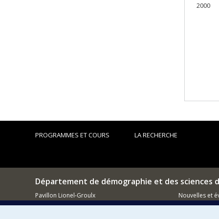
2000
PROGRAMMES ET COURS
LA RECHERCHE
Département de démographie et des sciences d
Pavillon Lionel-Groulx
Nouvelles et 
3150, rue Jean-Brillant
Montréal (QC)
Comment so