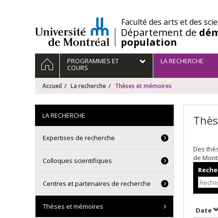
Passer
au
/
Faculté des arts et des sci
contenu
Département de
dém
population
Navigation
ACCUEIL
PROGRAMMES ET
LA RECHERCHE
principale
COURS
Accueil
La recherche
Thèses et mémoires
LA RECHERCHE
Thès
Expertises de recherche
Des thè
de Mont
Colloques scientifiques
Recher
Centres et partenaires de recherche
Thèses et mémoires
T
Date